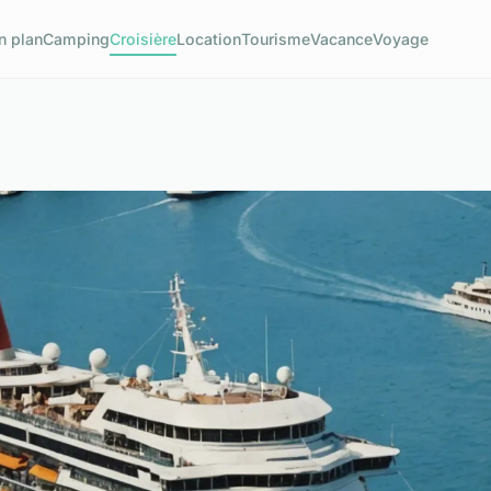
n plan
Camping
Croisière
Location
Tourisme
Vacance
Voyage