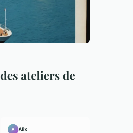
des ateliers de
Alix
A